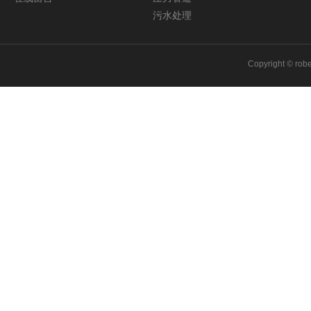
污水处理
Copyright © r