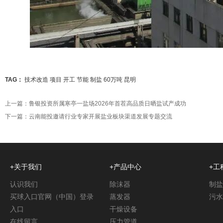
TAG：
技术改造
项目
开工
节能
制盐
60万吨
昆明
上一篇：
鲁银投资所属寒亭一盐场2026年首茬高品质日晒盐试产成功
下一篇：
云南能投邀请行业专家开展盐业板块渠道发展专题交流
+关于我们
+产品中心
+工
认识我们
除沫器
制盐
买球入口官网（中国）登录
蒸发器
污水
入口
干燥设备
在线留言
压力管道