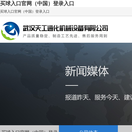
买球入口官网（中国）登录入口
买球入口官网（中国）登录入口