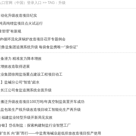
入口官网（中国）登录入口
>> TAG：升级
自动化升级改造项目纪实
吨高纯锂盐项目点火试运行
量管理”有新规
0t/h循环流化床锅炉改造项目召开专题例会
|鲁盐集团追溯系统升级 每袋食盐携唯一“身份证”
备潜力 精准发力降本增效
质增效改造取得进展
盐业集团徐闻盐场重点建设工程项目动工
】盐碱分公司“智造”卤水
盐长江公司食盐追溯系统全面升级
搬迁升级改造项目100万吨/年真空制盐装置开车成功
色盐包装生产线升级改造项目竣工智能化生产再升级
 福建盐业转型升级开新局见实效
鲁银】岱岳制盐：探索构建制盐行业智慧工厂
绿”生长 向“新”而行——中盐青海碱业超低排放改造项目投产使用