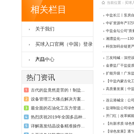
当前位置：
买球
相关栏目
中盐长江丨泵房
中矿资源年产3万
关于我们
中盐金坛公司“质
湘澧盐化——13
买球入口官网（中国）登录
科技加码全链更严
三友纯碱：深挖设
入口
产品中心
金赛盐厂干盐提
扩能升级！广东
热门资讯
【中盐内蒙古化工
高质量发展｜中
古代的盐竟然是苦的！制盐...
设备管理三大痛点解决方案...
连云港碱业：公司
最全面的石油化工压力管道...
盐湖制盐公司绿
开门红｜改革赋能
热烈庆祝2019年全国多品种...
【向新求质 绿色
详解蒸发结晶设备精准操作...
【绿色发展】逐“