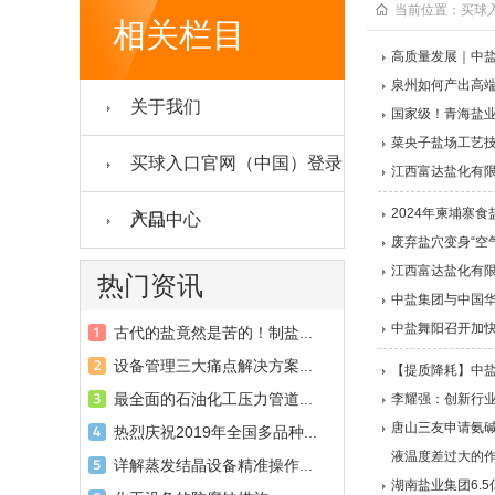
当前位置：
买球
相关栏目
高质量发展｜中
泉州如何产出高
关于我们
国家级！青海盐
菜央子盐场工艺
买球入口官网（中国）登录
江西富达盐化有
2024年柬埔寨
入口
产品中心
废弃盐穴变身“空
江西富达盐化有
热门资讯
中盐集团与中国华
中盐舞阳召开加
古代的盐竟然是苦的！制盐...
设备管理三大痛点解决方案...
【提质降耗】中
最全面的石油化工压力管道...
李耀强：创新行业
唐山三友申请氨
热烈庆祝2019年全国多品种...
液温度差过大的
详解蒸发结晶设备精准操作...
湖南盐业集团6.